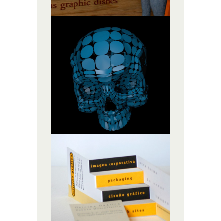
SKULL. VITROX
ILUSTRACIÓN,
INFOGRAFÍA 3D
TARJETA
TRIDIMENSIONAL
IDENTIDAD CORPORATIVA,
PACKAGING