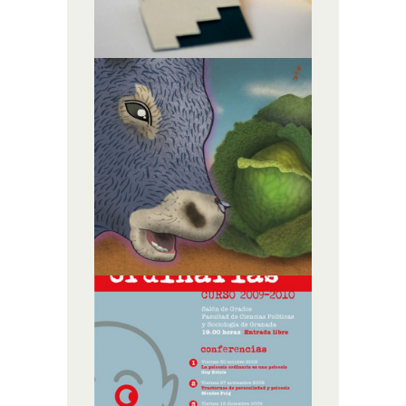
PATUFET.
CALENDARIO
ILUSTRACIÓN
PSICOSIS
ORDINARIAS
ILUSTRACIÓN,
MATERIAL GRÁFICO