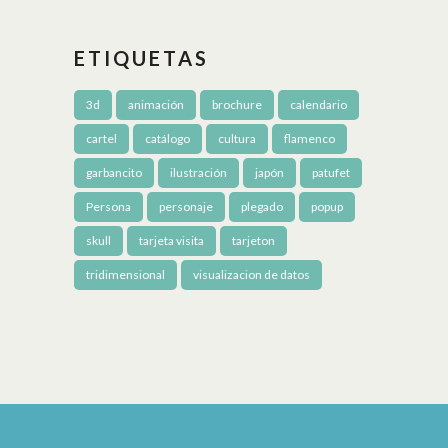
ETIQUETAS
3d
animación
brochure
calendario
cartel
catálogo
cultura
flamenco
garbancito
ilustración
japón
patufet
Persona
personaje
plegado
popup
skull
tarjeta visita
tarjeton
tridimensional
visualizacion de datos