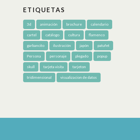
ETIQUETAS
3d
animación
brochure
calendario
cartel
catálogo
cultura
flamenco
garbancito
ilustración
japón
patufet
Persona
personaje
plegado
popup
skull
tarjeta visita
tarjeton
tridimensional
visualizacion de datos