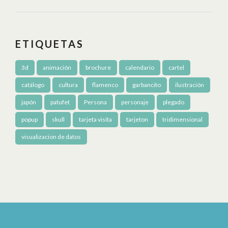
ETIQUETAS
3d
animación
brochure
calendario
cartel
catálogo
cultura
flamenco
garbancito
ilustración
japón
patufet
Persona
personaje
plegado
popup
skull
tarjeta visita
tarjeton
tridimensional
visualizacion de datos