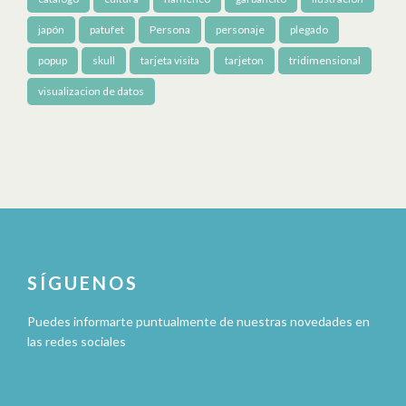
japón
patufet
Persona
personaje
plegado
popup
skull
tarjeta visita
tarjeton
tridimensional
visualizacion de datos
SÍGUENOS
Puedes informarte puntualmente de nuestras novedades en
las redes sociales