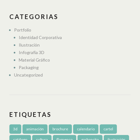
CATEGORIAS
Portfolio
Identidad Corporativa
Ilustración
Infografía 3D
Material Gráfico
Packaging
Uncategorized
ETIQUETAS
3d
animación
brochure
calendario
cartel
catálogo
cultura
flamenco
garbancito
ilustración