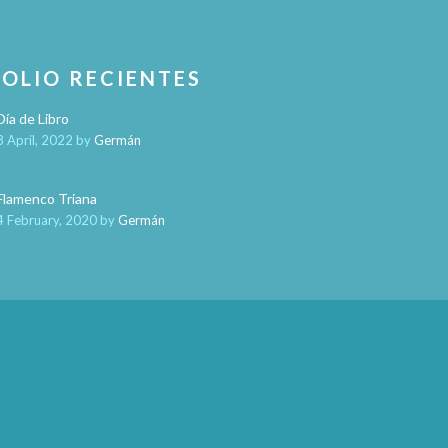
OLIO RECIENTES
Día de Libro
8 April, 2022
by
Germán
Flamenco Triana
4 February, 2020
by
Germán