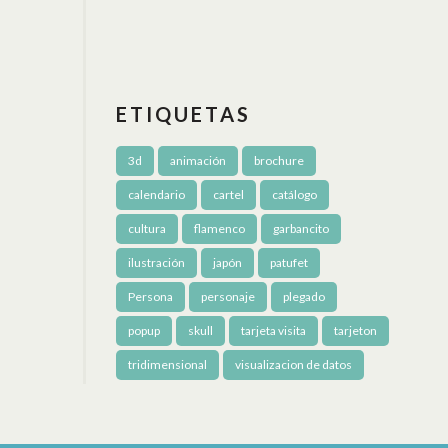
ETIQUETAS
3d
animación
brochure
calendario
cartel
catálogo
cultura
flamenco
garbancito
ilustración
japón
patufet
Persona
personaje
plegado
popup
skull
tarjeta visita
tarjeton
tridimensional
visualizacion de datos