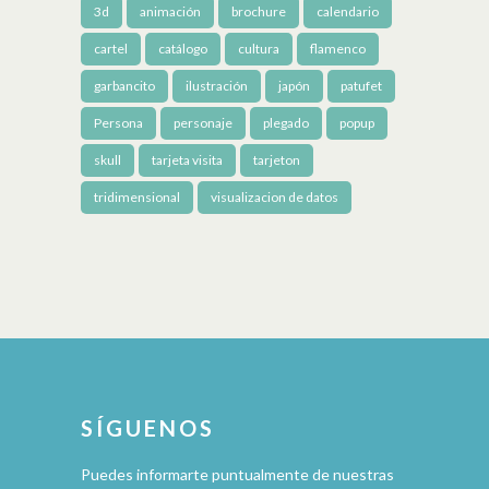
3d
animación
brochure
calendario
cartel
catálogo
cultura
flamenco
garbancito
ilustración
japón
patufet
Persona
personaje
plegado
popup
skull
tarjeta visita
tarjeton
tridimensional
visualizacion de datos
SÍGUENOS
Puedes informarte puntualmente de nuestras